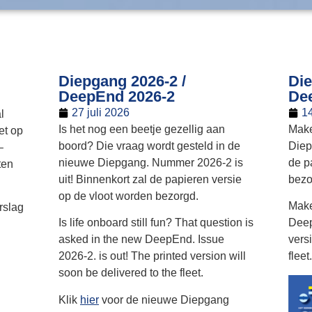
Diepgang 2026-2 /
Die
DeepEnd 2026-2
De
27 juli 2026
14
l
Is het nog een beetje gezellig aan
Make
et op
boord? Die vraag wordt gesteld in de
Diep
–
nieuwe Diepgang. Nummer 2026-2 is
de p
ten
uit! Binnenkort zal de papieren versie
bezo
op de vloot worden bezorgd.
Make
rslag
Is life onboard still fun? That question is
Deep
asked in the new DeepEnd. Issue
vers
2026-2. is out! The printed version will
fleet.
soon be delivered to the fleet.
Klik
hier
voor de nieuwe Diepgang