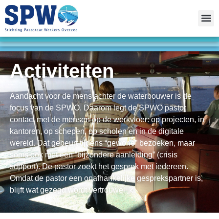
Activiteiten
Aandacht voor de mens achter de waterbouwer is de
focus van de SPWO. Daarom legt de SPWO pastor
contact met de mensen op de werkvloer: op projecten, in
kantoren, op schepen, op scholen en in de digitale
wereld. Dat gebeurt tijdens “gewone” bezoeken, maar
soms ook met een “bijzondere aanleiding” (crisis
support). De pastor zoekt het gesprek met iedereen.
Omdat de pastor een onafhankelijke gesprekspartner is,
blijft wat gezegd wordt vertrouwelijk.