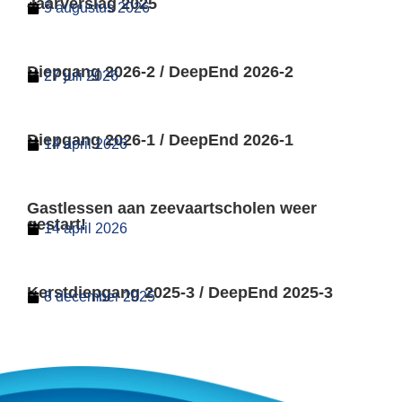
Jaarverslag 2025
5 augustus 2026
Diepgang 2026-2 / DeepEnd 2026-2
27 juli 2026
Diepgang 2026-1 / DeepEnd 2026-1
14 april 2026
Gastlessen aan zeevaartscholen weer
gestart!
14 april 2026
Kerstdiepgang 2025-3 / DeepEnd 2025-3
8 december 2025