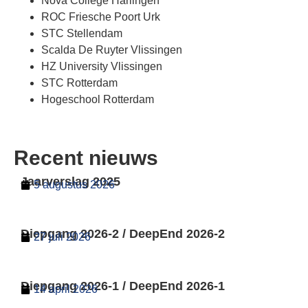
Nova College Harlingen
ROC Friesche Poort Urk
STC Stellendam
Scalda De Ruyter Vlissingen
HZ University Vlissingen
STC Rotterdam
Hogeschool Rotterdam
Recent nieuws
Jaarverslag 2025
5 augustus 2026
Diepgang 2026-2 / DeepEnd 2026-2
27 juli 2026
Diepgang 2026-1 / DeepEnd 2026-1
14 april 2026