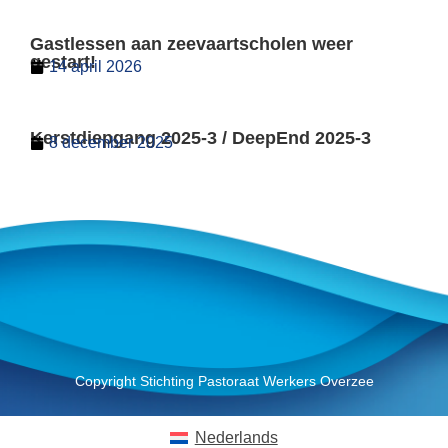
Gastlessen aan zeevaartscholen weer
gestart!
14 april 2026
Kerstdiepgang 2025-3 / DeepEnd 2025-3
8 december 2025
Copyright Stichting Pastoraat Werkers Overzee
Nederlands