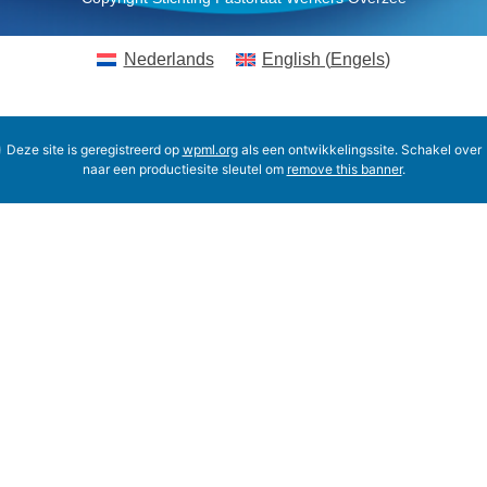
Nederlands
English
(
Engels
)
Deze site is geregistreerd op
wpml.org
als een ontwikkelingssite. Schakel over
naar een productiesite sleutel om
remove this banner
.