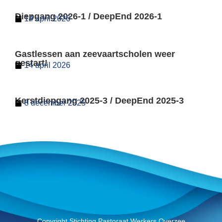
Diepgang 2026-1 / DeepEnd 2026-1
14 april 2026
Gastlessen aan zeevaartscholen weer
gestart!
14 april 2026
Kerstdiepgang 2025-3 / DeepEnd 2025-3
8 december 2025
Copyright Stichting Pastoraat Werkers Overzee