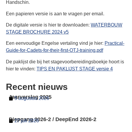
Handschin.
Een papieren versie is aan te vragen per email.
De digitale versie is hier te downloaden:
WATERBOUW
STAGE BROCHURE 2024 v5
Een eenvoudige Engelse vertaling vind je hier:
Practical-
Guide-for-Cadets-for-their-first-OTJ-training.pdf
De paklijst die bij het stagevoorbereidingsboekje hoort is
hier te vinden:
TIPS EN PAKLIJST STAGE versie 4
Recent nieuws
Jaarverslag 2025
5 augustus 2026
Diepgang 2026-2 / DeepEnd 2026-2
27 juli 2026