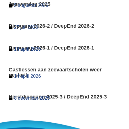
Jaarverslag 2025
5 augustus 2026
Diepgang 2026-2 / DeepEnd 2026-2
27 juli 2026
Diepgang 2026-1 / DeepEnd 2026-1
14 april 2026
Gastlessen aan zeevaartscholen weer
gestart!
14 april 2026
Kerstdiepgang 2025-3 / DeepEnd 2025-3
8 december 2025