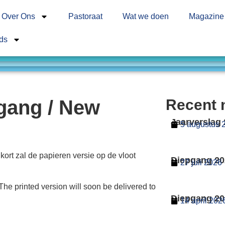
Over Ons
Pastoraat
Wat we doen
Magazine
ds
gang / New
Recent 
Jaarverslag
5 augustus 
ort zal de papieren versie op de vloot
Diepgang 20
27 juli 2026
he printed version will soon be delivered to
Diepgang 20
14 april 202