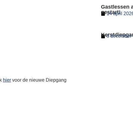
Gastlessen 
gestart!
14 april 202
Kerstdiepga
8 december
k
hier
voor de nieuwe Diepgang