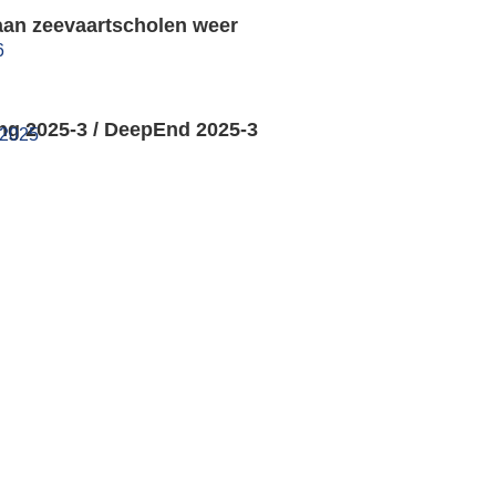
aan zeevaartscholen weer
6
ng 2025-3 / DeepEnd 2025-3
 2025