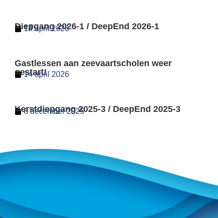
Diepgang 2026-1 / DeepEnd 2026-1
14 april 2026
Gastlessen aan zeevaartscholen weer
gestart!
14 april 2026
Kerstdiepgang 2025-3 / DeepEnd 2025-3
8 december 2025