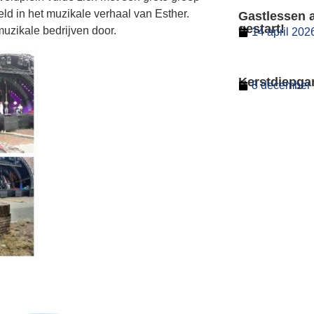
 in het muzikale verhaal van Esther.
Gastlessen 
gestart!
muzikale bedrijven door.
14 april 202
Kerstdiepga
8 december