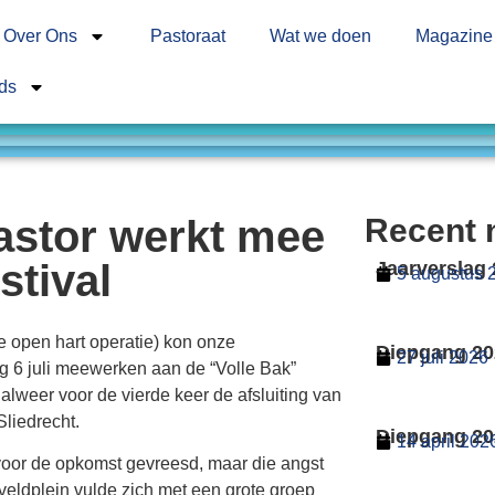
Over Ons
Pastoraat
Wat we doen
Magazine
ds
stor werkt mee
Recent 
stival
Jaarverslag
5 augustus 
e open hart operatie) kon onze
Diepgang 20
27 juli 2026
6 juli meewerken aan de “Volle Bak”
lweer voor de vierde keer de afsluiting van
liedrecht.
Diepgang 20
14 april 202
voor de opkomst gevreesd, maar die angst
veldplein vulde zich met een grote groep