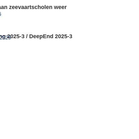
aan zeevaartscholen weer
6
ng 2025-3 / DeepEnd 2025-3
 2025