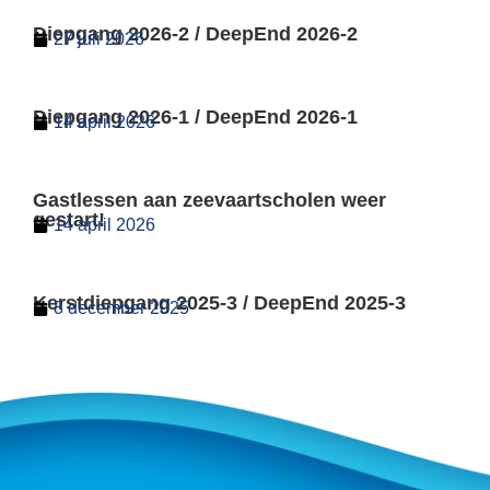
Diepgang 2026-2 / DeepEnd 2026-2
27 juli 2026
Diepgang 2026-1 / DeepEnd 2026-1
14 april 2026
Gastlessen aan zeevaartscholen weer
gestart!
14 april 2026
Kerstdiepgang 2025-3 / DeepEnd 2025-3
8 december 2025